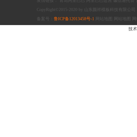
友情链接：
青岛阿里巴巴
阿里巴巴运营
诚信通托管
CopyRight©2015-2020 by 山东颜祥模板科技有限公司 All R
备案号：
鲁ICP备12013458号-1
网站地图
网站地图
网
技术